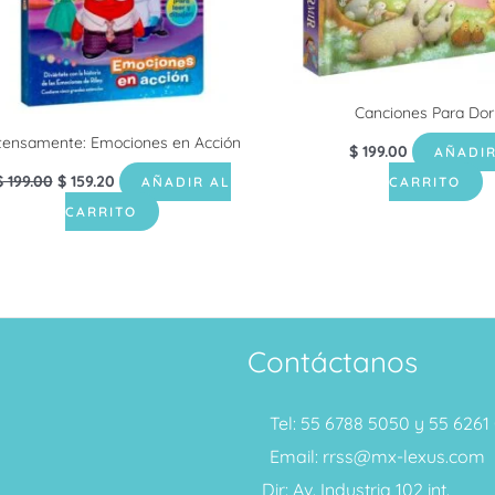
Canciones Para Dor
tensamente: Emociones en Acción
$
199.00
AÑADIR
$
199.00
$
159.20
AÑADIR AL
CARRITO
CARRITO
Contáctanos
Tel: 55 6788 5050 y 55 626
Email: rrss@mx-lexus.com
Dir: Av. Industria 102 int.