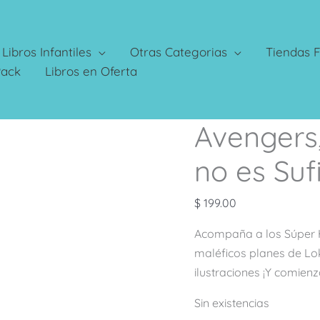
Libros Infantiles
Otras Categorias
Tiendas F
Pack
Libros en Oferta
Avengers
no es Suf
$
199.00
Acompaña a los Súper Hé
maléficos planes de Loki
ilustraciones ¡Y comienz
Sin existencias