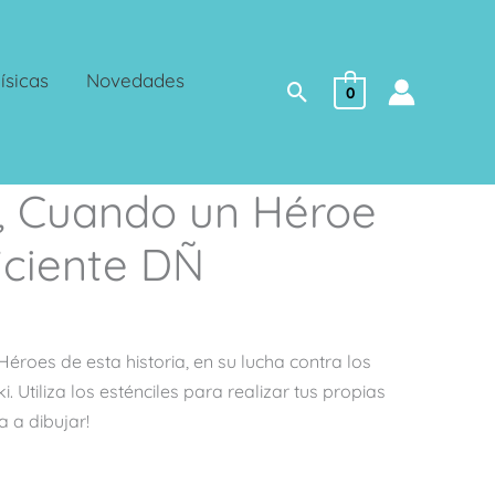
ísicas
Novedades
Buscar
0
, Cuando un Héroe
iciente DÑ
roes de esta historia, en su lucha contra los
. Utiliza los esténciles para realizar tus propias
a a dibujar!