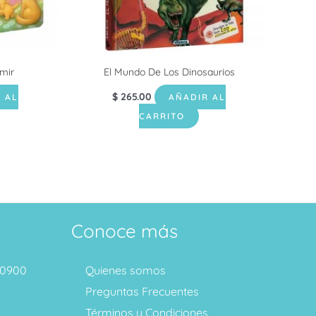
mir
El Mundo De Los Dinosaurios
$
265.00
 AL
AÑADIR AL
CARRITO
Conoce más
1 0900
Quienes somos
Preguntas Frecuentes
Términos y Condiciones