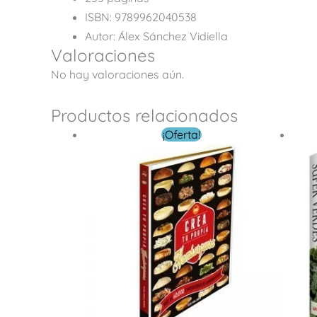
ISBN: 9789962040538
Autor: Álex Sánchez Vidiella
Valoraciones
No hay valoraciones aún.
Productos relacionados
El
El
¡Oferta!
precio
precio
original
actual
era:
es:
$ 259.00.
$ 99.00.