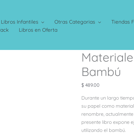
Libros Infantiles
Otras Categorias
Tiendas F
Pack
Libros en Oferta
Materiale
Materiales
de
Bambú
Arquitectura
Bambú
$
489.00
cantidad
Durante un largo tiemp
su papel como material 
renombre, actualmente 
presente libro expone 
utilizando el bambú.