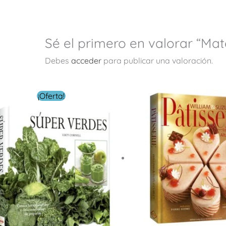
Sé el primero en valorar “Ma
Debes
acceder
para publicar una valoración.
El
El
¡Oferta!
precio
precio
original
actual
era:
es:
$ 399.00.
$ 199.00.