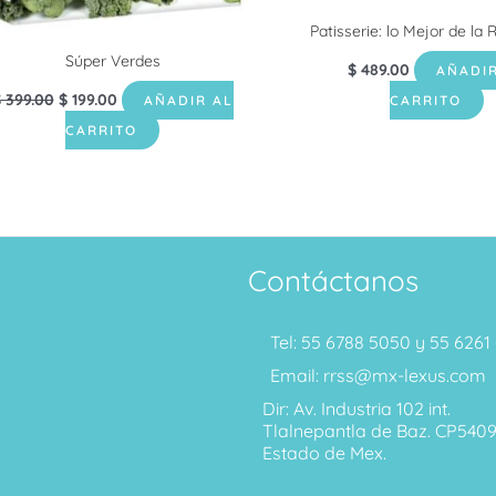
Patisserie: lo Mejor de la 
Súper Verdes
$
489.00
AÑADIR
$
399.00
$
199.00
AÑADIR AL
CARRITO
CARRITO
Contáctanos
Tel: 55 6788 5050 y 55 626
Email: rrss@mx-lexus.com
Dir: Av. Industria 102 int.
Tlalnepantla de Baz. CP540
Estado de Mex.