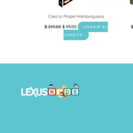
Crea tu Propia Hamburguesa
$
259.00
$
99.00
AÑADIR AL
CARRITO
.