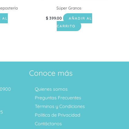
Repostería
Súper Granos
$
399.00
 AL
AÑADIR AL
CARRITO
Conoce más
1 0900
Quienes somos
Preguntas Frecuentes
Términos y Condiciones
95
Política de Privacidad
Contáctanos