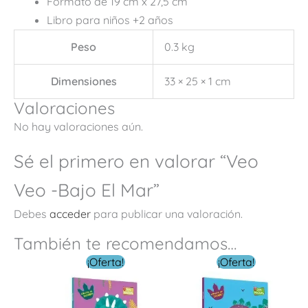
Formato de 19 cm x 27,5 cm
Libro para niños +2 años
Peso
0.3 kg
Dimensiones
33 × 25 × 1 cm
Valoraciones
No hay valoraciones aún.
Sé el primero en valorar “Veo
Veo -Bajo El Mar”
Debes
acceder
para publicar una valoración.
También te recomendamos…
El
El
El
El
¡Oferta!
¡Oferta!
precio
precio
precio
precio
original
actual
original
actual
era:
es:
era:
es:
$ 119.00.
$ 79.00.
$ 119.00.
$ 79.00.