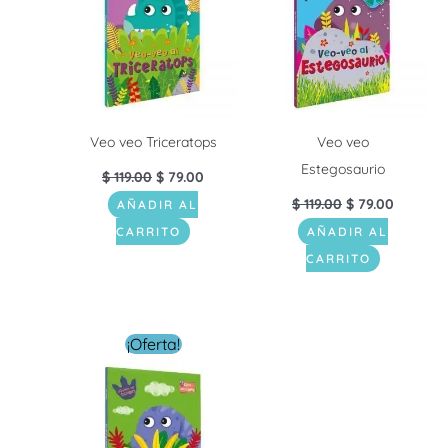
Veo veo Triceratops
Veo veo
Estegosaurio
$
119.00
$
79.00
$
119.00
$
79.00
AÑADIR AL
CARRITO
AÑADIR AL
CARRITO
El
El
¡Oferta!
precio
precio
original
actual
era:
es:
$ 119.00.
$ 79.00.