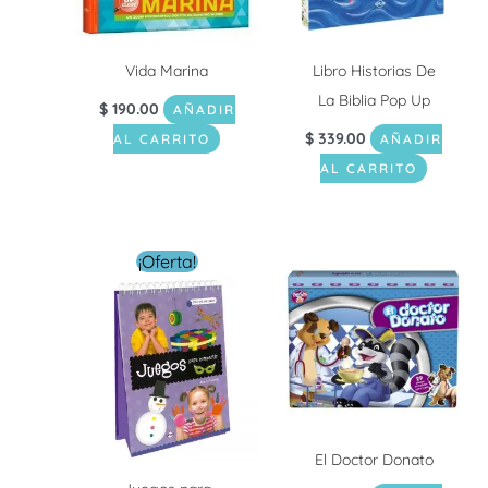
Vida Marina
Libro Historias De
La Biblia Pop Up
$
190.00
AÑADIR
$
339.00
AL CARRITO
AÑADIR
AL CARRITO
El
El
¡Oferta!
precio
precio
original
actual
era:
es:
$ 229.00.
$ 99.00.
El Doctor Donato