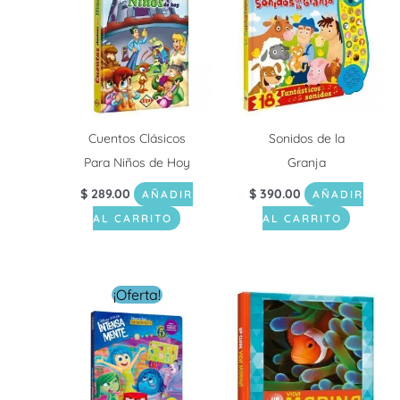
Cuentos Clásicos
Sonidos de la
Para Niños de Hoy
Granja
$
289.00
$
390.00
AÑADIR
AÑADIR
AL CARRITO
AL CARRITO
El
El
¡Oferta!
precio
precio
original
actual
era:
es:
$ 199.00.
$ 159.20.