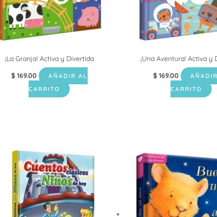
¡La Granja! Activa y Divertida
¡Una Aventura! Activa y 
$
169.00
$
169.00
AÑADIR AL
AÑADIR
CARRITO
CARRITO