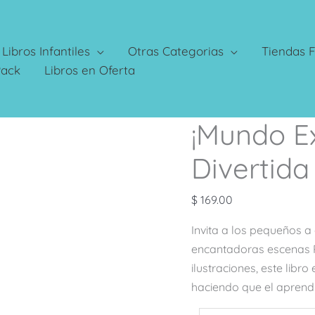
Libros Infantiles
Otras Categorias
Tiendas F
Pack
Libros en Oferta
¡Mundo Ex
¡Mundo
Exterior!
Divertida
Activa
y
$
169.00
Divertida
cantidad
Invita a los pequeños a
encantadoras escenas P
ilustraciones, este libro
haciendo que el aprendi