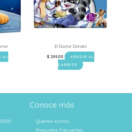
Amor
El Doctor Donato
$
289.00
R AL
AÑADIR AL
CARRITO
Conoce más
1 0900
Quienes somos
Preguntas Frecuentes