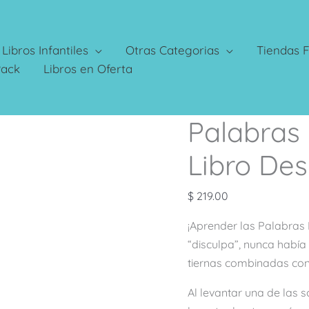
Libros Infantiles
Otras Categorias
Tiendas F
Pack
Libros en Oferta
Palabras 
Palabras
Mágicas:
Libro De
Mi
Primer
$
219.00
Libro
Despegable
¡Aprender las Palabras
cantidad
“disculpa”,
nunca había 
tiernas combinadas con
Al levantar una de las 