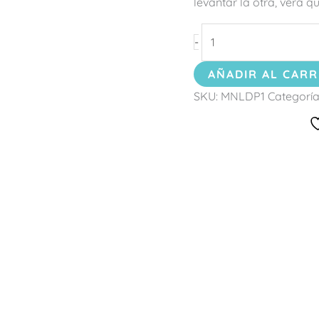
levantar la otra, verá q
-
AÑADIR AL CARR
SKU:
MNLDP1
Categoría