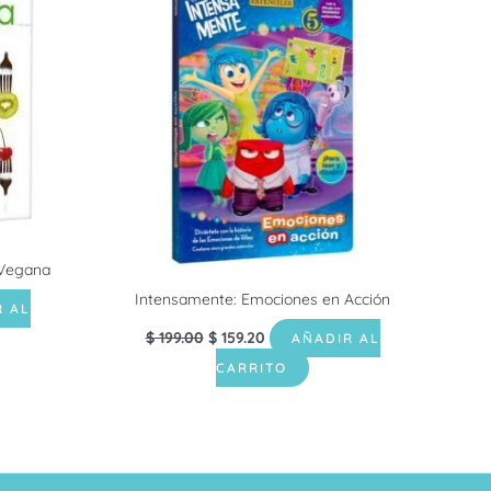
era:
es:
$ 199.00.
$ 159.20.
 Vegana
Intensamente: Emociones en Acción
R AL
$
199.00
$
159.20
AÑADIR AL
CARRITO