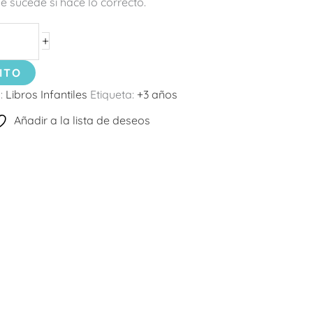
ue sucede si hace lo correcto.
+
ITO
:
Libros Infantiles
Etiqueta:
+3 años
Añadir a la lista de deseos