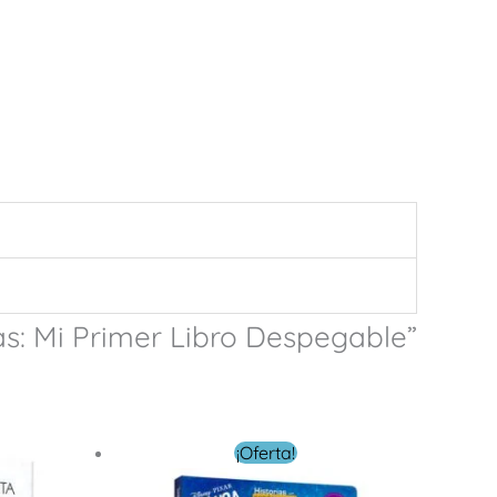
as: Mi Primer Libro Despegable”
El
El
¡Oferta!
precio
precio
original
actual