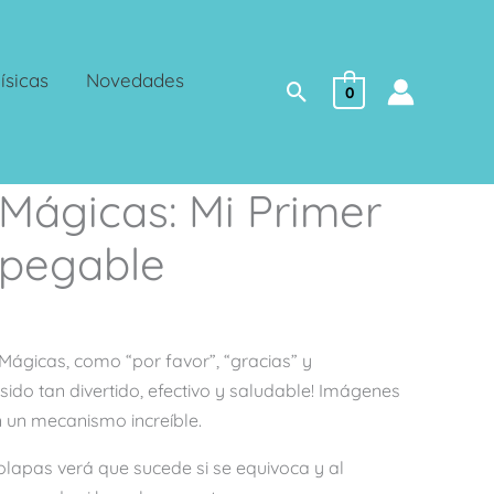
ísicas
Novedades
Buscar
0
Mágicas: Mi Primer
spegable
 Mágicas,
como “por favor”, “gracias” y
sido tan divertido, efectivo y saludable! Imágenes
 un mecanismo increíble.
solapas verá que sucede si se equivoca y al