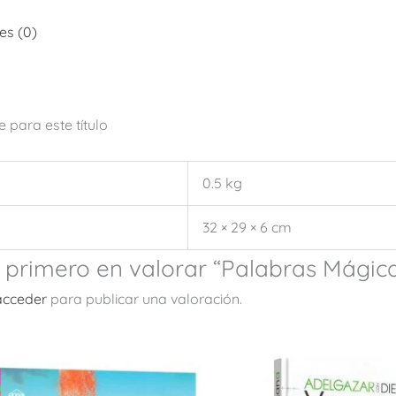
es (0)
 para este título
0.5 kg
32 × 29 × 6 cm
l primero en valorar “Palabras Mágic
acceder
para publicar una valoración.