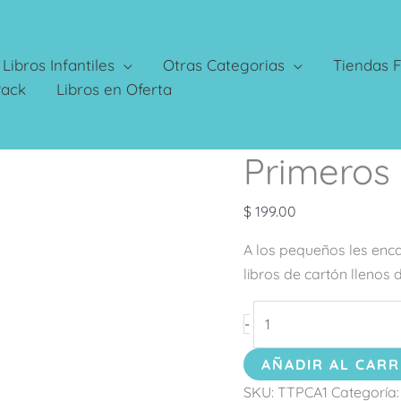
Libros Infantiles
Otras Categorias
Tiendas F
Pack
Libros en Oferta
Primeros
Primeros
100
Animales
$
199.00
cantidad
A los pequeños les enca
libros de cartón llenos
-
AÑADIR AL CARR
SKU:
TTPCA1
Categoría