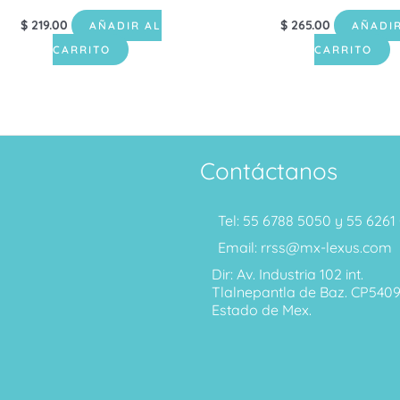
$
219.00
$
265.00
AÑADIR AL
AÑADIR
CARRITO
CARRITO
Contáctanos
Tel: 55 6788 5050 y 55 626
Email: rrss@mx-lexus.com
Dir: Av. Industria 102 int.
Tlalnepantla de Baz. CP540
Estado de Mex.