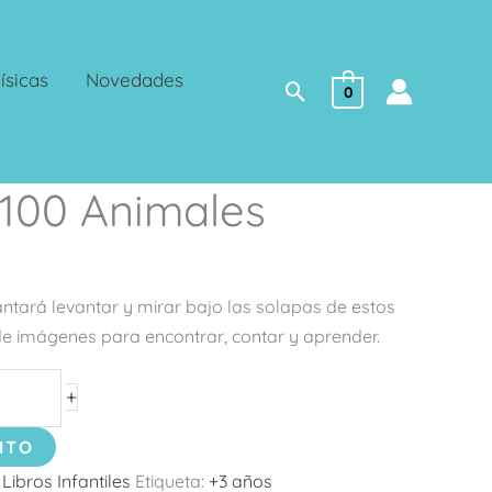
ísicas
Novedades
Buscar
0
 100 Animales
ntará levantar y mirar bajo las solapas de estos
 de imágenes para encontrar, contar y aprender.
+
ITO
:
Libros Infantiles
Etiqueta:
+3 años