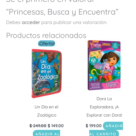
“Princesas, Busca y Encuentra”
Debes
acceder
para publicar una valoración.
Productos relacionados
El
El
¡Oferta!
precio
precio
original
actual
era:
es:
$ 249.00.
$ 149.00.
Dora La
Un Día en el
Exploradora, ¡A
Zoológico
Explorar con Dora!
$
249.00
$
149.00
$
199.00
AÑADIR
AÑADIR AL
AL CARRITO