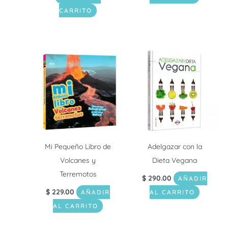
CARRITO
Mi Pequeño Libro de
Adelgazar con la
Volcanes y
Dieta Vegana
Terremotos
$
290.00
AÑADIR
$
229.00
AÑADIR
AL CARRITO
AL CARRITO