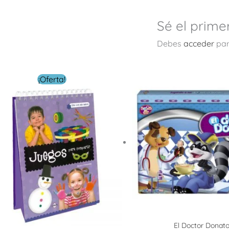
Sé el prime
Debes
acceder
par
El
El
¡Oferta!
precio
precio
original
actual
era:
es:
$ 229.00.
$ 99.00.
El Doctor Donat