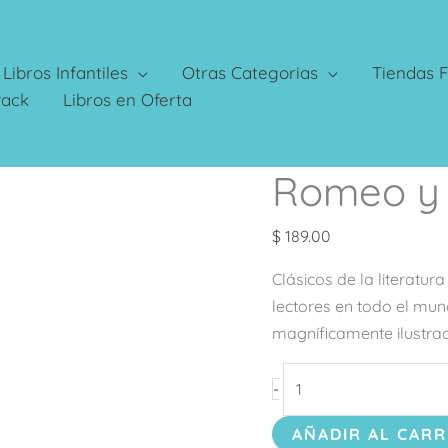
Libros Infantiles
Otras Categorias
Tiendas F
Pack
Libros en Oferta
Romeo y 
Romeo
y
Julieta
$
189.00
cantidad
Clásicos de la literatu
lectores en todo el mun
magníficamente ilustra
-
AÑADIR AL CARR