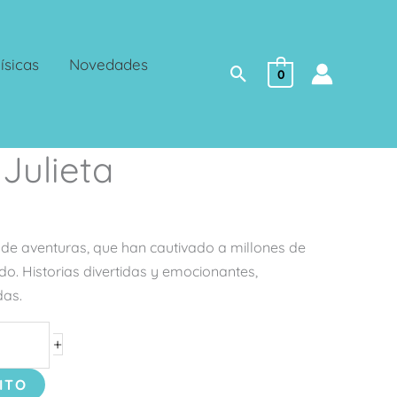
ísicas
Novedades
Buscar
0
Julieta
ra de aventuras, que han cautivado a millones de
do. Historias divertidas y emocionantes,
das.
+
ITO