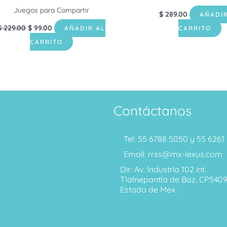
Juegos para Compartir
$
289.00
AÑADIR
$
229.00
$
99.00
AÑADIR AL
CARRITO
CARRITO
Contáctanos
Tel: 55 6788 5050 y 55 626
Email: rrss@mx-lexus.com
Dir: Av. Industria 102 int.
Tlalnepantla de Baz. CP540
Estado de Mex.