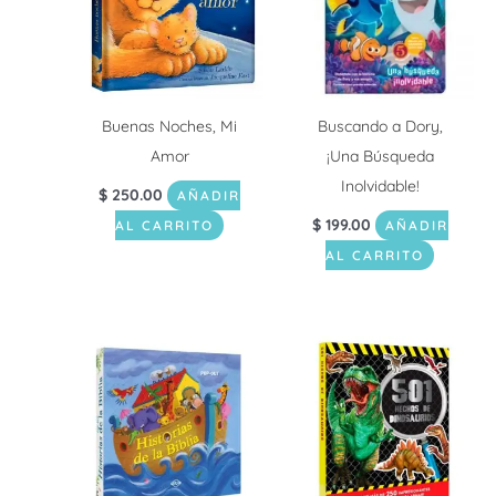
Buenas Noches, Mi
Buscando a Dory,
Amor
¡Una Búsqueda
Inolvidable!
$
250.00
AÑADIR
$
199.00
AL CARRITO
AÑADIR
AL CARRITO