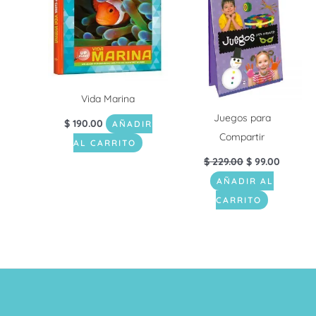
era:
es:
$ 229.00.
$ 99.00.
Vida Marina
Juegos para
$
190.00
AÑADIR
Compartir
AL CARRITO
$
229.00
$
99.00
AÑADIR AL
CARRITO