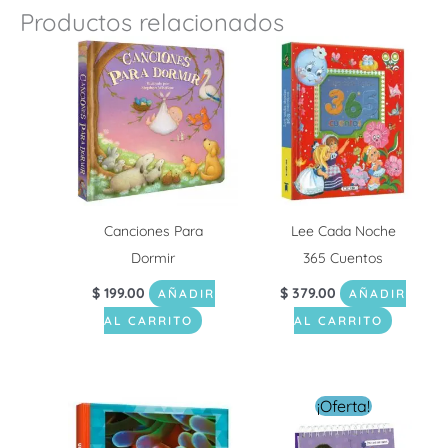
Productos relacionados
Canciones Para
Lee Cada Noche
Dormir
365 Cuentos
$
199.00
$
379.00
AÑADIR
AÑADIR
AL CARRITO
AL CARRITO
El
El
¡Oferta!
precio
precio
original
actual