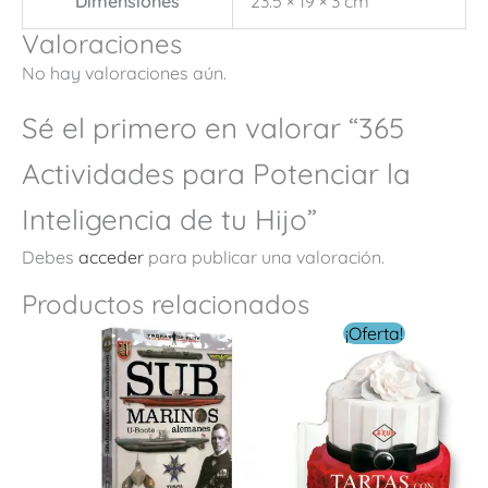
Dimensiones
23.5 × 19 × 3 cm
Valoraciones
No hay valoraciones aún.
Sé el primero en valorar “365
Actividades para Potenciar la
Inteligencia de tu Hijo”
Debes
acceder
para publicar una valoración.
Productos relacionados
El
El
¡Oferta!
precio
precio
original
actual
era:
es:
$ 149.00.
$ 49.00.