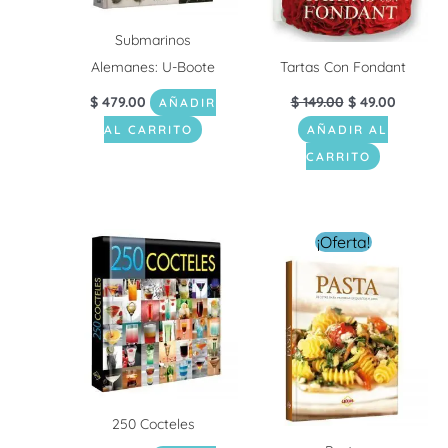
Submarinos
Alemanes: U-Boote
Tartas Con Fondant
$
479.00
$
149.00
$
49.00
AÑADIR
AL CARRITO
AÑADIR AL
CARRITO
El
El
¡Oferta!
precio
precio
original
actual
era:
es:
$ 334.00.
$ 199.0
250 Cocteles