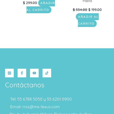
Pasta
$
299.00
AÑADIR
$
334.00
$
199.00
AL CARRITO
AÑADIR AL
CARRITO
Contáctanos
Tel: 55 6788 5050 y 55 6261 0900
Email: rrss@mx-lexus.com