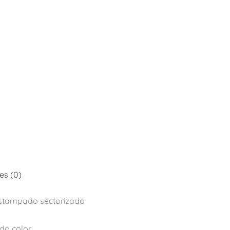
es (0)
stampado sectorizado
do color