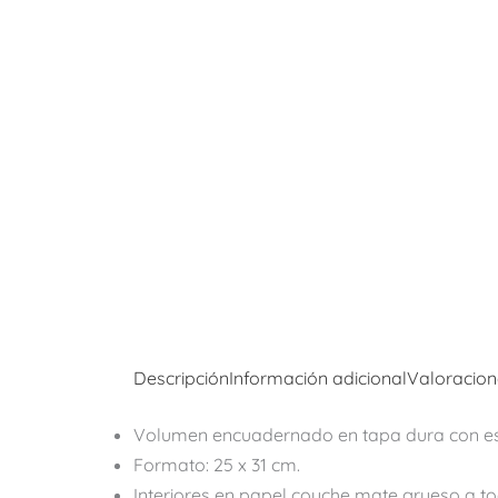
Descripción
Información adicional
Valoracion
Volumen encuadernado en tapa dura con e
Formato: 25 x 31 cm.
Interiores en papel couche mate grueso a to