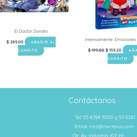
El Doctor Donato
Intensamente: Emociones 
$
289.00
AÑADIR AL
$
199.00
$
159.20
CARRITO
AÑA
CARRITO
Contáctanos
Tel: 55 6788 5050 y 55 626
Email: rrss@mx-lexus.com
Dir: Av. Industria 102 int.