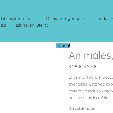
Libros Infantiles
Otras Categorias
Tiendas F
Pack
Libros en Oferta
El
El
¡Oferta!
Animales
precio
precio
original
actual
era:
es:
$
119.00
$
20.00
$ 119.00.
$ 20.00.
El perrito Tobi y el gati
aventuras. Esta vez, ex
caserón e incluso viaja
buscá cosas increíbles c
Sin existencias