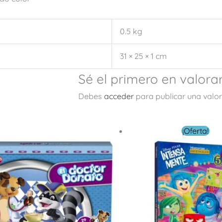
0.5 kg
31 × 25 × 1 cm
Sé el primero en valora
Debes
acceder
para publicar una valor
El
El
¡Oferta!
precio
precio
original
actual
era:
es:
$ 199.00.
$ 159.20