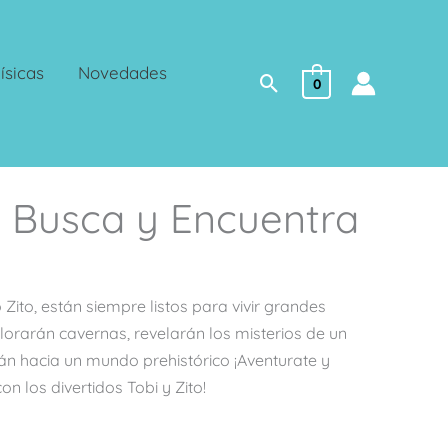
ísicas
Novedades
Buscar
0
, Busca y Encuentra
to Zito, están siempre listos para vivir grandes
plorarán cavernas, revelarán los misterios de un
rán hacia un mundo prehistórico ¡Aventurate y
on los divertidos Tobi y Zito!