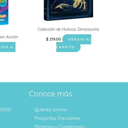
Colección de Huesos: Dinosaurios
en Acción
$
219.00
AÑADIR AL
DIR AL
CARRITO
Conoce más
1 0900
Quienes somos
Preguntas Frecuentes
Términos y Condiciones