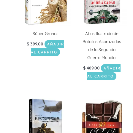
Súper Granos
Atlas Ilustrado de
Batallas Acorazadas
$
399.00
AÑADIR
de la Segunda
AL CARRITO
Guerra Mundial
$
489.00
AÑADIR
AL CARRITO