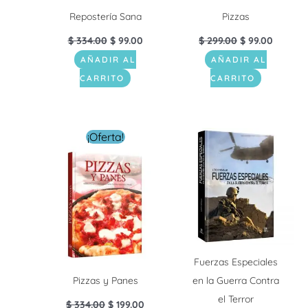
Repostería Sana
Pizzas
$
334.00
$
99.00
$
299.00
$
99.00
AÑADIR AL
AÑADIR AL
CARRITO
CARRITO
El
El
¡Oferta!
precio
precio
original
actual
era:
es:
$ 334.00.
$ 199.00.
Fuerzas Especiales
Pizzas y Panes
en la Guerra Contra
el Terror
$
334.00
$
199.00