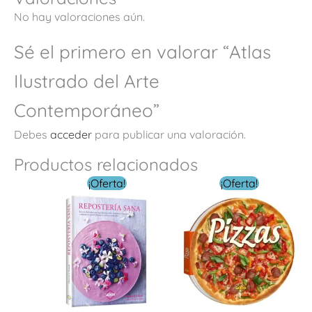
No hay valoraciones aún.
Sé el primero en valorar “Atlas
Ilustrado del Arte
Contemporáneo”
Debes
acceder
para publicar una valoración.
Productos relacionados
El
El
El
El
¡Oferta!
¡Oferta!
precio
precio
precio
precio
original
actual
original
actual
era:
es:
era:
es:
$ 334.00.
$ 99.00.
$ 299.00.
$ 99.00.