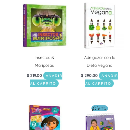
Insectos &
Adelgazar con la
Mariposas
Dieta Vegana
$
219.00
$
290.00
AÑADIR
AÑADIR
AL CARRITO
AL CARRITO
El
El
¡Oferta!
precio
precio
original
actual
era:
es:
$ 229.00.
$ 99.00.