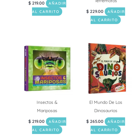
Terremotos
$
219.00
AÑADIR
$
229.00
AL CARRITO
AÑADIR
AL CARRITO
Insectos &
El Mundo De Los
Mariposas
Dinosaurios
$
219.00
$
265.00
AÑADIR
AÑADIR
AL CARRITO
AL CARRITO