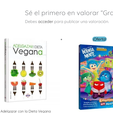
Sé el primero en valorar “G
Debes
acceder
para publicar una valoración.
El
El
¡Oferta!
precio
precio
original
actual
era:
es:
$ 199.00.
$ 159.20
Adelgazar con la Dieta Vegana