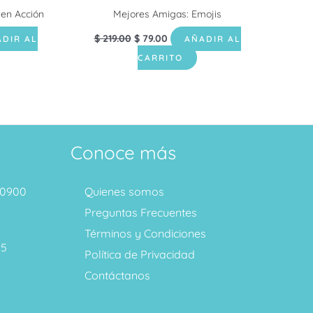
en Acción
Mejores Amigas: Emojis
$
219.00
$
79.00
DIR AL
AÑADIR AL
CARRITO
Conoce más
1 0900
Quienes somos
Preguntas Frecuentes
Términos y Condiciones
95
Política de Privacidad
Contáctanos