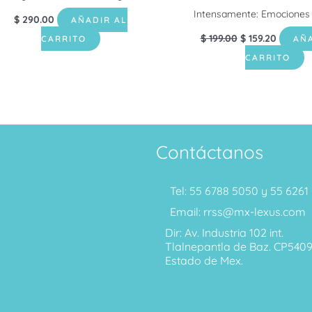
Intensamente: Emociones 
$
290.00
AÑADIR AL
$
199.00
$
159.20
CARRITO
AÑA
CARRITO
Contáctanos
Tel: 55 6788 5050 y 55 626
Email: rrss@mx-lexus.com
Dir: Av. Industria 102 int.
Tlalnepantla de Baz. CP540
Estado de Mex.