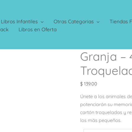
Libros Infantiles
Otras Categorias
Tiendas F
Pack
Libros en Oferta
Granja –
Granja
–
Troquela
4
Imágenes
$
139.00
Troqueladas
cantidad
Únete a los animales de
potenciarán su memoria
cartón troqueladas y re
los más pequeños.