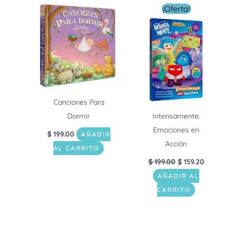
El
El
¡Oferta!
precio
precio
original
actual
era:
es:
$ 199.00.
$ 159.20
Canciones Para
Dormir
Intensamente:
Emociones en
$
199.00
AÑADIR
Acción
AL CARRITO
$
199.00
$
159.20
AÑADIR AL
CARRITO