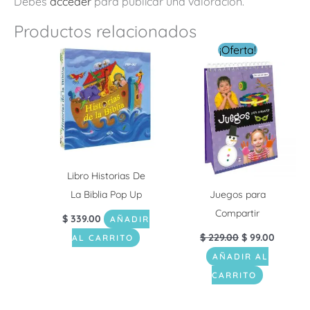
Debes
acceder
para publicar una valoración.
Productos relacionados
El
El
¡Oferta!
precio
precio
original
actual
era:
es:
$ 229.00.
$ 99.00.
Libro Historias De
La Biblia Pop Up
Juegos para
Compartir
$
339.00
AÑADIR
$
229.00
$
99.00
AL CARRITO
AÑADIR AL
CARRITO