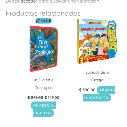
Debes
acceder
para publicar una valoración.
Productos relacionados
El
El
¡Oferta!
precio
precio
original
actual
era:
es:
$ 249.00.
$ 149.00.
Sonidos de la
Un Día en el
Granja
Zoológico
$
390.00
AÑADIR
$
249.00
$
149.00
AL CARRITO
AÑADIR AL
CARRITO