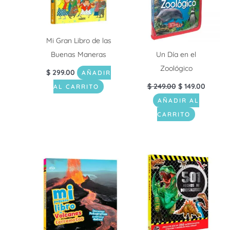
Mi Gran Libro de las
Buenas Maneras
Un Día en el
Zoológico
$
299.00
AÑADIR
$
249.00
$
149.00
AL CARRITO
AÑADIR AL
CARRITO