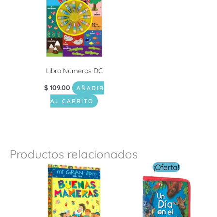
Libro Números DC
$
109.00
AÑADIR
AL CARRITO
Productos relacionados
El
El
¡Oferta!
precio
precio
original
actual
era:
es:
$ 249.00.
$ 149.0