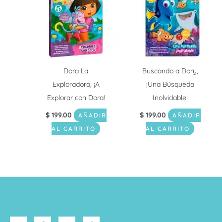
Dora La
Buscando a Dory,
Exploradora, ¡A
¡Una Búsqueda
Explorar con Dora!
Inolvidable!
$
199.00
$
199.00
AÑADIR
AÑADIR
AL CARRITO
AL CARRITO