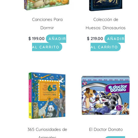
Canciones Para
Colección de
Dormir
Huesos: Dinosaurios
$
199.00
$
219.00
AÑADIR
AÑADIR
AL CARRITO
AL CARRITO
365 Curiosidades de
El Doctor Donato
Animales