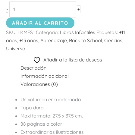
+
-
AÑADIR AL CARRITO
SKU:
LKMES1
Categoría:
Libros Infantiles
Etiquetas:
+11
años
,
+13 años
,
Aprendizaje
,
Back to School
,
Ciencias
,
Universo
Añadir a la lista de deseos
Descripción
Información adicional
Valoraciones (0)
Un volumen encuadernado
Tapa dura
Maxi formato: 27.5 x 37.5 cm.
88 páginas a color
Extraordinarias ilustraciones