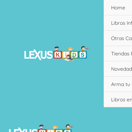
Ir
Home
al
contenido
Libros In
Otras Ca
Tiendas 
Novedad
Arma tu
Libros e