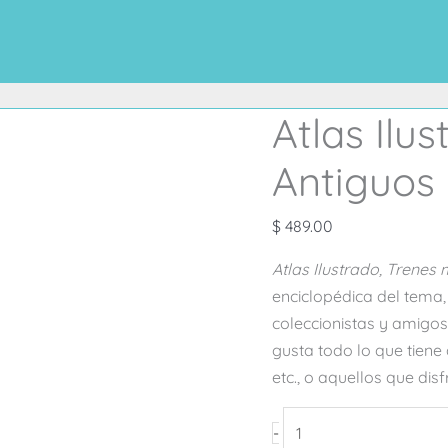
Atlas Ilu
Atlas
Ilustrado
Antiguos
Trenes
muy
$
489.00
Antiguos
cantidad
Atlas Ilustrado, Trenes
enciclopédica del tema,
coleccionistas y amigos 
gusta todo lo que tiene q
etc., o aquellos que disf
-