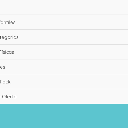
fantiles
tegorias
Físicas
es
 Pack
n Oferta